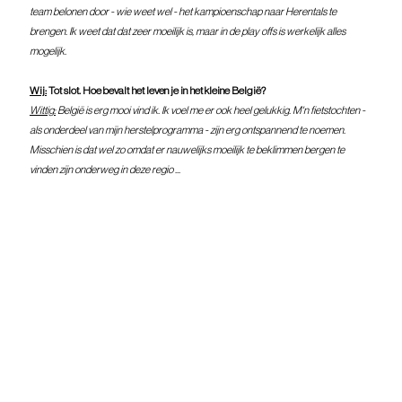
team belonen door - wie weet wel - het kampioenschap naar Herentals te 
brengen. Ik weet dat dat zeer moeilijk is, maar in de play offs is werkelijk alles 
mogelijk.
Wij:
 Tot slot. Hoe bevalt het leven je in het kleine België?
Wittig:
België is erg mooi vind ik. Ik voel me er ook heel gelukkig. M'n fietstochten - 
als onderdeel van mijn herstelprogramma - zijn erg ontspannend te noemen. 
Misschien is dat wel zo omdat er nauwelijks moeilijk te beklimmen bergen te 
vinden zijn onderweg in deze regio ...