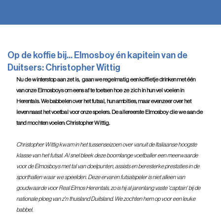
Op de koffie bij... Elmosboy én kapitein van de
Duitsers: Christopher Wittig
Nu de winterstop aan zet is,  gaan we regelmatig een koffietje drinken met één 
van onze Elmosboys om eens af te toetsen hoe ze zich in hun vel voelen in 
Herentals. We babbelen over het futsal, hun ambities, maar evenzeer over het 
leven naast het voetbal voor onze spelers. De allereerste Elmosboy die we aan de 
tand mochten voelen: Christopher Wittig. 
Christopher Wittig kwam in het tussenseizoen over vanuit de Italiaanse hoogste 
klasse van het futsal. Al snel bleek deze boomlange voetballer een meerwaarde 
voor de Elmosboys met tal van doelpunten, assists en beresterke prestaties in de 
sporthallen waar we speelden. Deze ervaren futsalspeler is niet alleen van 
goudwaarde voor Real Elmos Herentals, zo is hij al jarenlang vaste 'captain' bij de 
nationale ploeg van z'n thuisland Duitsland. We zochten hem op voor een leuke 
babbel.