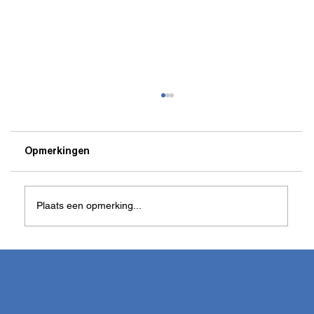
Opmerkingen
Plaats een opmerking...
Doelpunt doelman Laion houdt voor
Elmosboys kansen gaaf op play off finale