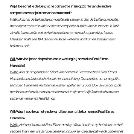
Wij:
 Hoe schat je de Belgische competitie in ten opzichte van de andere 
competities waar je in het verleden aantrad?
Wittig:
 Ik schat de Belgische competitie iets sterker in dan de Duitse competitie, 
maar dan weer wel zwakker dan de competitie in Italië waar ik speelde. In Italië  
zijn alle teams, zelfs  ook de hekkensluiters van de reeks, geweldige teams. 
Uitslagen zoals een 19-1 die hier in België wel eens voorkomen, bestaan daar 
helemaal niet.
Wij:
 Wat vind je van de professionele werking bij onze club Real Elmos 
Herentals?
Wittig:
 Met de omgeving van Sport Vlaanderen te Herentals heeft Real Elmos 
Herentals een fantastische locatie ter beschikking. De condities om  er dagelijks 
te mogen trainen en  matchen te kunnen spelen zijn groots. Ook de coaching, de 
medische staf en de mensen rondom de club zijn werkelijk fantastisch om mee 
samen te werken bij Real Elmos.
Wij:
 Waar hoop je op het einde van dit seizoen uit te komen met Real Elmos 
Herentals?
Wittig
:
Het doel is om met Real Elmos de play offs te bereiken op het einde van het 
seizoen. Wanneer we dat doel bereiken, hoop ik ten zeerste dat we de club en het 