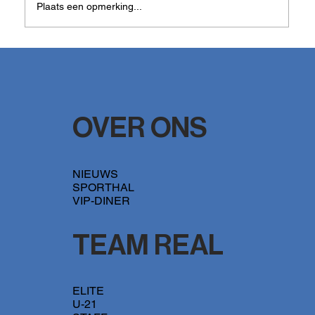
Plaats een opmerking...
REAL ELMOS gaat op puntenjacht in het
verre Moeskroen
OVER ONS
NIEUWS
SPORTHAL
VIP-DINER
TEAM REAL
ELITE
U-21