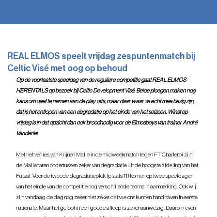
REAL ELMOS speelt vrijdag zespuntenmatch bij
Celtic Visé met oog op behoud
Op de voorlaatste speeldag van de reguliere competitie gaat REAL ELMOS 
HERENTALS op bezoek bij Celtic Development Visé. Beide ploegen maken nog 
kans om deel te nemen aan de play offs, maar daar waar ze echt mee bezig zijn, 
dat is het ontlopen van een degradatie op het einde van het seizoen. Winst op 
vrijdag is in dat opzicht dan ook broodnodig voor de Elmosboys van trainer André 
Vanderlei.
Met het verlies van Krijnen Malle in de midweekmatch tegen FT Charleroi zijn 
de Mallenaren ondertussen zeker van degradatie uit de hoogste afdeling van het 
Futsal. Voor de tweede degradatieplek (plaats 11) komen op twee speeldagen 
van het einde van de competitie nog verschillende teams in aanmerking. Ook wij 
zijn vandaag de dag nog zeker niet zeker dat we ons kunnen handhaven in eerste 
nationale. Maar het geloof in een goede afloop is zeker aanwezig. Daarom even 