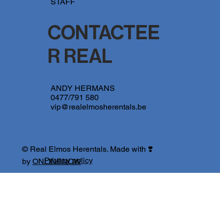
STAFF
CONTACTEE
R REAL
ANDY HERMANS
0477/791 580
vip@realelmosherentals.be
© Real Elmos Herentals. Made with ❣️
Privacy policy
by
ONLINENOW