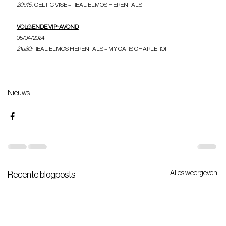
20u15 
: CELTIC VISE – REAL ELMOS HERENTALS
VOLGENDE VIP-AVOND
05/04/2024
21u30:
 REAL ELMOS HERENTALS – MY CARS CHARLEROI
Nieuws
Alles weergeven
Recente blogposts