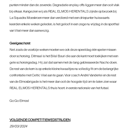
punten minder dan de zevende. Degradatie en play offs liggen meer dan ooit vlak 
bij elkaar. Aangezien wij als REAL ELMOS HERENTALS zijnde op bezoek bij 
La Squadra Moeskroen meer dan verdiend met een driepunter huiswaarts 
keerden enkele weken geleden, is het geloof in een zege nu vrijdag in de sporthal 
van Visé meer dan aanwezig.
Geelgeschorst
Net zoals de voorbije weken moeten we ook deze speeldag één speler missen 
door schorsing. Ditmaal is het Bilal Bouri die aan de kant moet toekijken met een 
gele schorsingsdag. Hij zal dat samen met de lang geblesseerde Nacho doen. 
De rest van de kern is op enkele kleine kwaaltjes na volledig fit om de belangrijke 
confrontatie met Celtic Visé aan te gaan. Voor coach André Vanderlei en de rest 
van de Elmosbrigade is het meer dan ooit de hoogste tijd om te laten zien waar 
REAL ELMOS HERENTALS thuis hoort: in eerste nationale van het futsal.
Go Go Elmos!
VOLGENDE COMPETITIEWEDSTRIJDEN
29/03/2024