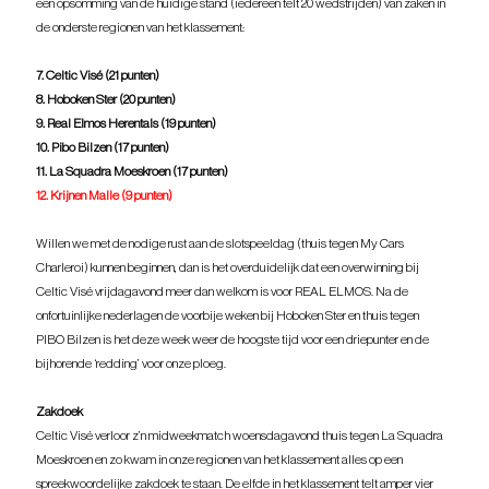
een opsomming van de huidige stand (iedereen telt 20 wedstrijden) van zaken in 
de onderste regionen van het klassement:
7. Celtic Visé (21 punten)
8. Hoboken Ster (20 punten)
9. Real Elmos Herentals (19 punten)
10. Pibo Bilzen (17 punten)
11. La Squadra Moeskroen (17 punten)
12. Krijnen Malle (9 punten)
Willen we met de nodige rust aan de slotspeeldag (thuis tegen My Cars 
Charleroi) kunnen beginnen, dan is het overduidelijk dat een overwinning bij 
Celtic Visé vrijdagavond meer dan welkom is voor REAL ELMOS. Na de 
onfortuinlijke nederlagen de voorbije weken bij Hoboken Ster en thuis tegen 
PIBO Bilzen is het deze week weer de hoogste tijd voor een driepunter en de 
bijhorende ‘redding’ voor onze ploeg.
Zakdoek
Celtic Visé verloor z’n midweekmatch woensdagavond thuis tegen La Squadra 
Moeskroen en zo kwam in onze regionen van het klassement alles op een 
spreekwoordelijke zakdoek te staan. De elfde in het klassement telt amper vier 