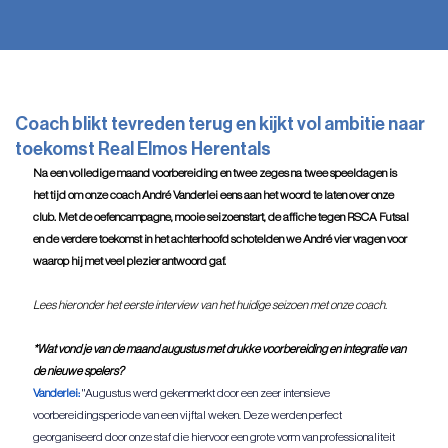
Coach blikt tevreden terug en kijkt vol ambitie naar
toekomst Real Elmos Herentals
Na een volledige maand voorbereiding en twee zeges na twee speeldagen is 
het tijd om onze coach André Vanderlei eens aan het woord te laten over onze 
club. Met de oefencampagne, mooie seizoenstart, de affiche tegen RSCA Futsal 
en de verdere toekomst in het achterhoofd schotelden we André vier vragen voor 
waarop hij met veel plezier antwoord gaf.  
Lees hieronder het eerste interview van het huidige seizoen met onze coach.
*Wat vond je van de maand augustus met drukke voorbereiding en integratie van 
de nieuwe spelers?
Vanderlei: 
"Augustus werd gekenmerkt door een zeer intensieve 
voorbereidingsperiode van een vijftal weken. Deze werden perfect 
georganiseerd door onze staf die hiervoor een grote vorm van professionaliteit 