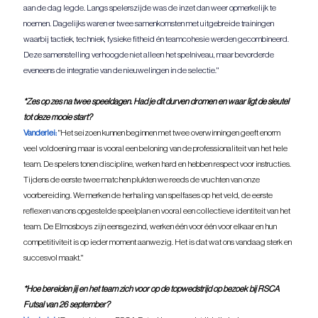
aan de dag legde. Langs spelerszijde was de inzet dan weer opmerkelijk te 
noemen. Dagelijks waren er twee samenkomsten met uitgebreide trainingen 
waarbij tactiek, techniek, fysieke fitheid én teamcohesie werden gecombineerd. 
Deze samenstelling verhoogde niet alleen het spelniveau, maar bevorderde 
eveneens de integratie van de nieuwelingen in de selectie."
*Zes op zes na twee speeldagen. Had je dit durven dromen en waar ligt de sleutel 
tot deze mooie start?
Vanderlei:
"Het seizoen kunnen beginnen met twee overwinningen geeft enorm 
veel voldoening maar is vooral een beloning van de professionaliteit van het hele 
team. De spelers tonen discipline, werken hard en hebben respect voor instructies. 
Tijdens de eerste twee matchen plukten we reeds de vruchten van onze 
voorbereiding. We merken de herhaling van spelfases op het veld, de eerste 
reflexen van ons opgestelde speelplan en vooral een collectieve identiteit van het 
team. De Elmosboys zijn eensgezind, werken één voor één voor elkaar en hun 
competitiviteit is op ieder moment aanwezig. Het is dat wat ons vandaag sterk en 
succesvol maakt."
*Hoe bereiden jij en het team zich voor op de topwedstrijd op bezoek bij RSCA 
Futsal van 26 september?