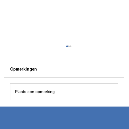
Opmerkingen
Plaats een opmerking...
Doelpunt doelman Laion houdt voor
Elmosboys kansen gaaf op play off finale