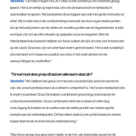
Vanderlei:
"De match tegen RSCA Futsal is een wedstrijd die iedereen graag 
speelt. Het is er eentje op topniveau die ons de kans biedt om fantastisch 
zaalvoetbal te spelen. We benaderen deze topper dan ook met grote motivatie en 
ernst. We richten ons in de voorbereiding evenzeer op onze eigen sterke punten 
als op het analyseren van de sterke én zwakke punten van de tegenstander zodat 
we klaar zijn om op elke situatie op gepaste wijze te reageren. Met de 
interlandperiode tussenin hebben we twee weken de tijd om ons voor te bereiden 
op de clash. Sowieso zijn we allemaal enorm gemotiveerd. Het is een wedstrijd 
die niemand wil missen en waarbij we alles in het werk stellen om de 
verwachtingen te overtreffen."
*Tot wat moet deze groep dit seizoen allemaal in staat zijn?
Vanderlei: 
"We hebben het geluk om met een uitzonderlijke selectie samen te 
zijn, die zowel professioneel als extreem competitief is. Het is een mentaliteit die 
ik enorm waardeer. Onze Elmoskern combineert geweldige individuele én 
collectieve kwaliteiten. Deze combinatie stelt ons in staat om elke dag 
vooruitgang te boeken en te werken aan de sterke punten van iedere speler, 
evenals aan de verbeterpunten. Dit kan enkel dankzij een juiste balans te vinden 
tussen teamwork en individuele ondersteuning."
"Wat deze groep nog specialer maakt, is de mix van energieke jeugd en de 