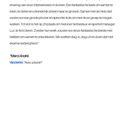
ervaring van onze internationals in de kern. Een fantastische kans om samen te 
leren, te delen en uiteindelijk alleen maar te groeien. Samen met de hele staf 
voelen we een groots plezier en oprechte trots om met deze groep te mogen 
werken. Tot slot is het op z'n plaats om hiervoor het bestuur en sportief manager 
Luc te feliciteren. Zonder hun werk zouden we deze fantastische bende niet 
hebben om samen te ontwikkelen. We werken dag in, dag uit en doen dat met 
enorme nederigheid."
*Merci André.
Vanderlei: 
"Avec plaisir!"