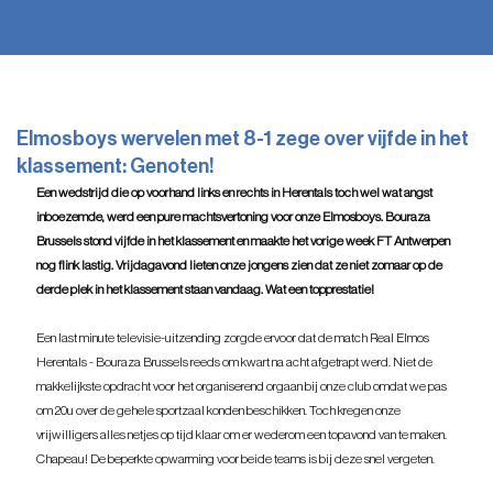
Elmosboys wervelen met 8-1 zege over vijfde in het
klassement: Genoten!
Een wedstrijd die op voorhand links en rechts in Herentals toch wel wat angst 
inboezemde, werd een pure machtsvertoning voor onze Elmosboys. Bouraza 
Brussels stond vijfde in het klassement en maakte het vorige week FT Antwerpen 
nog flink lastig. Vrijdagavond lieten onze jongens zien dat ze niet zomaar op de 
derde plek in het klassement staan vandaag. Wat een topprestatie!
Een last minute televisie-uitzending zorgde ervoor dat de match Real Elmos 
Herentals - Bouraza Brussels reeds om kwart na acht afgetrapt werd. Niet de 
makkelijkste opdracht voor het organiserend orgaan bij onze club omdat we pas 
om 20u over de gehele sportzaal konden beschikken. Toch kregen onze 
vrijwilligers alles netjes op tijd klaar om er wederom een topavond van te maken. 
Chapeau! De beperkte opwarming voor beide teams is bij deze snel vergeten.