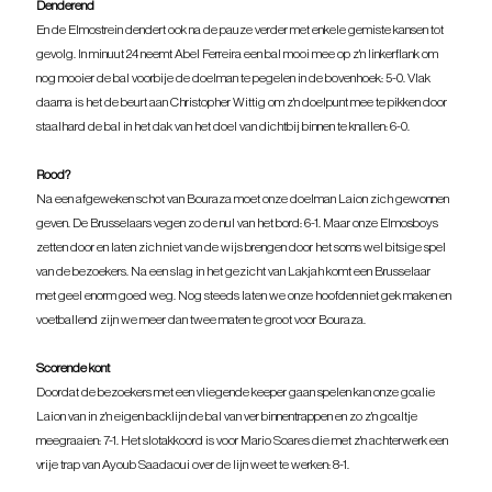
Denderend
En de Elmostrein dendert ook na de pauze verder met enkele gemiste kansen tot 
gevolg. In minuut 24 neemt Abel Ferreira een bal mooi mee op z'n linkerflank om 
nog mooier de bal voorbije de doelman te pegelen in de bovenhoek: 5-0. Vlak 
daarna is het de beurt aan Christopher Wittig om z'n doelpunt mee te pikken door 
staalhard de bal in het dak van het doel van dichtbij binnen te knallen: 6-0. 
Rood?
Na een afgeweken schot van Bouraza moet onze doelman Laion zich gewonnen 
geven. De Brusselaars vegen zo de nul van het bord: 6-1. Maar onze Elmosboys 
zetten door en laten zich niet van de wijs brengen door het soms wel bitsige spel 
van de bezoekers. Na een slag in het gezicht van Lakjah komt een Brusselaar 
met geel enorm goed weg. Nog steeds laten we onze hoofden niet gek maken en 
voetballend zijn we meer dan twee maten te groot voor Bouraza.
Scorende kont
Doordat de bezoekers met een vliegende keeper gaan spelen kan onze goalie 
Laion van in z'n eigen backlijn de bal van ver binnentrappen en zo z'n goaltje 
meegraaien: 7-1. Het slotakkoord is voor Mario Soares die met z'n achterwerk een 
vrije trap van Ayoub Saadaoui over de lijn weet te werken: 8-1. 