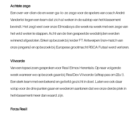
Achtste zege
Een over-ver-dien-de en weer-ga-lo-ze zege voor de spelers van coach André 
Vanderlei tegen een team dat zich al weken in de subtop van het klassement 
bevindt. Het zegt veel over onze Elmosboys die week na week met een zege van 
het veld weten te stappen. Acht van de tien gespeelde wedstrijden werden 
winnend afgesloten. Enkel op bezoek bij leider FT Antwerpen (non-match van 
onze jongens) en op bezoek bij Europese grootmacht RSCA Futsal werd verloren.
Vilvoorde
Van een topseizoen gesproken voor Real Elmos Herentals. Op naar volgende 
week wanneer we op bezoek gaan bij RealDev Vilvoorde (aftrap pas om 22u !). 
Een sterk team met een bekend en geliefd gezicht in doel. Laten we ook daar 
volop voor de drie punten gaan en wederom aantonen dat we onze derde plek in 
het klassement meer dan waard zijn.
Forza Real!