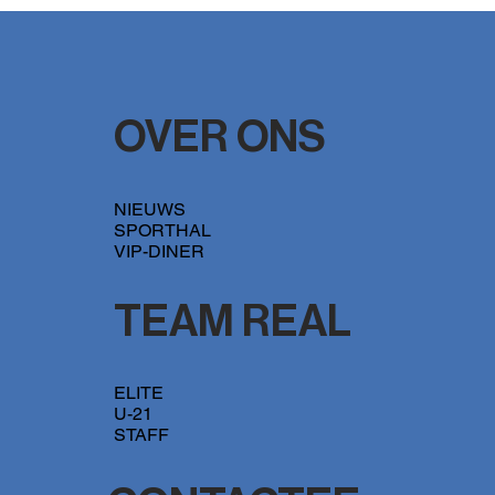
Doelpunt doelman Laion houdt voor
Elmosboys kansen gaaf op play off finale
OVER ONS
NIEUWS
SPORTHAL
VIP-DINER
TEAM REAL
ELITE
U-21
STAFF