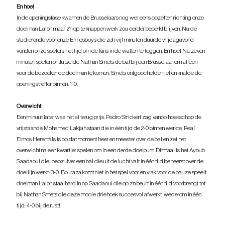
En hoe!
In de openingsfase kwamen de Brusselaars nog wel eens opzetten richting onze 
doelman Laion maar z'n op te knappen werk zou eerder beperkt blijven. Na de 
studieronde voor onze Elmosboys die zo'n vijf minuten duurde vrijdagavond 
vonden onze spelers het tijd om de fans in de watten te leggen. En hoe! Na zeven 
minuten spelen ontfutselde Nathan Smets de bal bij een Brusselaar om alleen 
voor de bezoekende doelman te komen. Smets ontgoochelde niet en knalde de 
openingstreffer binnen: 1-0.
Overwicht
Een minuut later was het al terug prijs. Pedro Strickert zag vanop hoekschop de 
vrijstaande Mohamed Lakjah staan die in één tijd de 2-0 binnen werkte. Real 
Elmos Herentals is op dat moment heer en meester over de bal en zet het 
overwicht na een kwartier spelen om in een derde doelpunt. Ditmaal is het Ayoub 
Saadaoui die loepzuiver een bal die uit de lucht valt in één tijd beheerst over de 
doellijn werkt: 3-0. Bouraza komt niet in het spel voor en vlak voor de pauze speelt 
doelman Laion staalhard in op Saadaoui die op z'n beurt in één tijd voorbrengt tot 
bij Nathan Smets die deze mooie driehoek succesvol afwerkt, wederom in één 
tijd: 4-0 bij de rust!