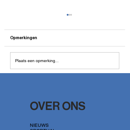
Opmerkingen
Plaats een opmerking...
Doelpunt doelman Laion houdt voor
Elmosboys kansen gaaf op play off finale
OVER ONS
NIEUWS