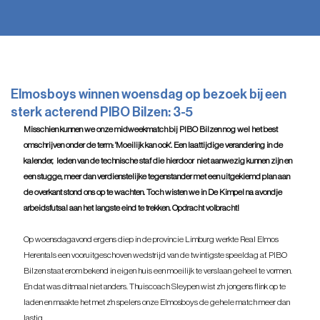
Elmosboys winnen woensdag op bezoek bij een
sterk acterend PIBO Bilzen: 3-5
Misschien kunnen we onze midweekmatch bij PIBO Bilzen nog wel het best 
omschrijven onder de term: 'Moeilijk kan ook'. Een laattijdige verandering in de 
kalender,  leden van de technische staf die hierdoor  niet aanwezig kunnen zijn en 
een stugge, meer dan verdienstelijke tegenstander met een uitgekiemd plan aan 
de overkant stond ons op te wachten. Toch wisten we in De Kimpel na avondje 
arbeidsfutsal aan het langste eind te trekken. Opdracht volbracht!
Op woensdagavond ergens diep in de provincie Limburg werkte Real Elmos 
Herentals een vooruitgeschoven wedstrijd van de twintigste speeldag af. PIBO 
Bilzen staat erom bekend in eigen huis een moeilijk te verslaan geheel te vormen. 
En dat was ditmaal niet anders. Thuiscoach Sleypen wist z'n jongens flink op te 
laden en maakte het met z'n spelers onze Elmosboys de gehele match meer dan 
lastig.