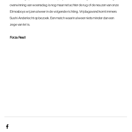
overwinning van woensdag is nog maar net achter de rug of de neuzen van onze 
Elmosboys wijzen alweer in de volgende richting. Vrijdagavond komt immers 
Sushi Anderlecht op bezoek. Een match waarin alweer niets minder dan een 
zege van tel is.
Forza Real!