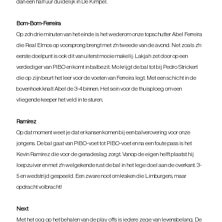
dan een half uur duidelijk in De Kimpel.
Bom-Bom-Ferreira
Op zo'n drie minuten van het einde is het wederom onze topschutter Abel Ferreira 
die Real Elmos op voorsprong brengt met z'n tweede van de avond. Net zoals z'n 
eerste doelpunt is ook dit van uiterst mooie makelij: Lakjah zet door op een 
verdediger van PIBO en komt in balbezit. Mo krijgt de bal tot bij Pedro Strickert 
die op zijn beurt het leer voor de voeten van Ferreira legt. Met een schicht in de 
bovenhoek knalt Abel de 3-4 binnen. Het sein voor de thuisploeg om een 
vliegende keeper het veld in te sturen.
Ramirez
Op dat moment weet je dat er kansen komen bij een balverovering voor onze 
jongens. De bal gaat van PIBO-voet tot PIBO-voet en na een foute pass is het 
Kevin Ramirez die voor de genadeslag zorgt. Vanop de eigen helft plaatst hij 
loepzuiver en met z'n welgekende rust de bal in het lege doel aan de overkant. 3-
5 en wedstrijd gespeeld. Een zware noot om kraken die Limburgers, maar 
opdracht volbracht!
Next
Met het oog op het behalen van de play offs is iedere zege van levensbelang. De 