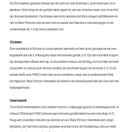
De Elmostrein geraakt stilaan op de rails en ook doelman Laion doet van zich 
spreken. Niet lang na de gelijkmaker gaat hij van ver z'n kans maar ziet z'n schot 
op de paal belanden. De klasse van onze spelers komt bij vlagen opflakkeren en 
het is Abel Ferreira die na een mooie assist van Ramirez met een pegel in de 
winkelhaak de 1-2 op het scorebord zet.
Dicteren
Een wedstrijd in Bilzen is zoals eerder vermeld echter nooit gedaan en na een 
tegenprik van de Limburgers staat het alweer gelijk: 2-2. Op dat moment volgen 
de doelpunten elkaar snel op. In diezelfde minuut zet Wittig zich achter het leer 
en puntert zo van schuin de bal voorbij de doelman tegen de touwen: 2-3. In de 
eerste helft was PIBO meer dan onze evenknie, maar dat is ondertussen flink 
rechtgezet. Real Elmos Herentals dicteert in de tweede periode de wet van het 
futsalspelletje.
Geen kado's
Toch blijft het knokken voor iedere morzel Limburgse grond woensdagavond. In 
minuut 33 klampt PIBO alweer aan met een gelijkmaker na een vrije trap: 3-3. 
Nog een zevental minuten op de klok en wil Real Elmos Herentals een zege 
behalen, zal het niet cadeau gedaan worden door de thuisploeg, da's al meer 