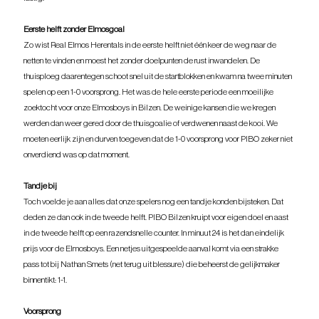
Eerste helft zonder Elmosgoal
Zo wist Real Elmos Herentals in de eerste helft niet één keer de weg naar de 
netten te vinden en moest het zonder doelpunten de rust inwandelen. De 
thuisploeg daarentegen schoot snel uit de startblokken en kwam na twee minuten 
spelen op een 1-0 voorsprong. Het was de hele eerste periode een moeilijke 
zoektocht voor onze Elmosboys in Bilzen. De weinige kansen die we kregen 
werden dan weer gered door de thuisgoalie of verdwenen naast de kooi. We 
moeten eerlijk zijn en durven toegeven dat de 1-0 voorsprong voor PIBO zeker niet 
onverdiend was op dat moment.
Tandje bij
Toch voelde je aan alles dat onze spelers nog een tandje konden bijsteken. Dat 
deden ze dan ook in de tweede helft. PIBO Bilzen kruipt voor eigen doel en aast 
in de tweede helft op een razendsnelle counter. In minuut 24 is het dan eindelijk 
prijs voor de Elmosboys. Een netjes uitgespeelde aanval komt via een strakke 
pass tot bij Nathan Smets (net terug uit blessure) die beheerst de gelijkmaker 
binnentikt: 1-1.
Voorsprong