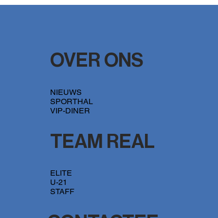
Doelpunt doelman Laion houdt voor
Elmosboys kansen gaaf op play off finale
OVER ONS
NIEUWS
SPORTHAL
VIP-DINER
TEAM REAL
ELITE
U-21
STAFF