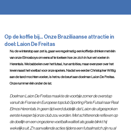
Op de koffie bij... Onze Braziliaanse attractie in
doel: Laion De Freitas
Nu de winterstop aan zet is, gaan we regelmatig een koffietje drinken met één 
van onze Elmosboys om eens af te toetsen hoe ze zich in hun vel voelen in 
Herentals. We babbelen over het futsal, hun ambities, maar evenzeer over het 
leven naast het voetbal voor onze spelers. Nadat we eerder Christopher Wittig 
aan de tand mochten voelen, is het nu de beurt aan doelman Laion De Freitas. 
Onze nummer één onder de lat.
Doelman Laion De Freitas maakte de voorbije zomer de overstap 
vanuit de Franse én Europese topclub Sporting Paris Futsal naar Real 
Elmos Herentals. In geen tijd werd duidelijk dat Laion de uitgesproken 
eerste keeper bij onze club zou worden. Met schitterende reflexen op 
de doellijn en een ongeziene voetbalkwaliteit als goalie blinkt hij 
wekelijks uit. Z'n aanvallende acties tijdens een futsalmatch zijn nu al 