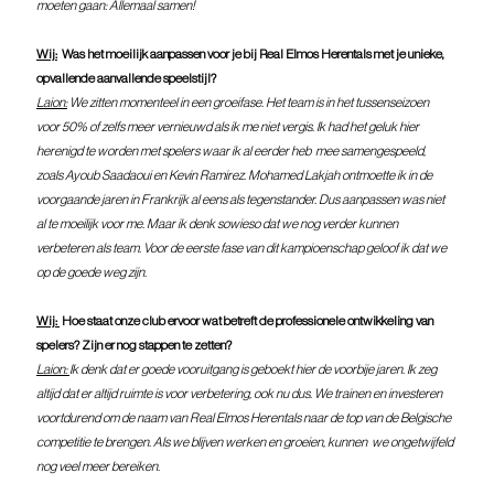
moeten gaan: Allemaal samen!
Wij:
  Was het moeilijk aanpassen voor je bij Real Elmos Herentals met je unieke, 
opvallende aanvallende speelstijl?
Laion:
 We zitten momenteel in een groeifase. Het team is in het tussenseizoen 
voor 50% of zelfs meer vernieuwd als ik me niet vergis. Ik had het geluk hier 
herenigd te worden met spelers waar ik al eerder heb  mee samengespeeld, 
zoals Ayoub Saadaoui en Kevin Ramirez. Mohamed Lakjah ontmoette ik in de 
voorgaande jaren in Frankrijk al eens als tegenstander. Dus aanpassen was niet 
al te moeilijk voor me. Maar ik denk sowieso dat we nog verder kunnen 
verbeteren als team. Voor de eerste fase van dit kampioenschap geloof ik dat we 
op de goede weg zijn.
Wij: 
 Hoe staat onze club ervoor wat betreft de professionele ontwikkeling van 
spelers? Zijn er nog stappen te zetten?
Laion: 
Ik denk dat er goede vooruitgang is geboekt hier de voorbije jaren. Ik zeg 
altijd dat er altijd ruimte is voor verbetering, ook nu dus. We trainen en investeren 
voortdurend om de naam van Real Elmos Herentals naar de top van de Belgische 
competitie te brengen. Als we blijven werken en groeien, kunnen  we ongetwijfeld 
nog veel meer bereiken.