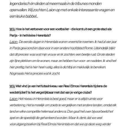
legendarisch én deden al meermaals in de tribunes monden 
openvallen. Wij zochten Laion op met enkele interessante vragen en 
een leuke babbel...
Wij:
 Hoe is het vertoeven voor een voetballer - die komt uit een grote stad als 
Parijs - in het kleine Herentals?
Laion:
  De eerste dagen in Herentals waren vreemd te noemen. Ik had al vier jaar 
in Parijs gewoond en daarvoor in een andere hoofdstad Rome. Uiteindelijk blijkt 
dat dit precies  was wat mijn vrouw en ik zochten: een beetje rust. Grote steden 
zijn fijne plekken om te wonen, maar ze hebben hun voor- en nadelen. Ik vind het 
hier prettig; het is hier heel rustig, alles is dichtbij en makkelijk te bereiken. 
Nogmaals: Het is precies wat ik zocht.
Wij:
 Wat vind je van het futsalniveau van Real Elmos Herentals tijdens de 
wedstrijden? Is het vergelijkbaar met dat van je vorige clubs?
Laion:
 Het niveau in Herentals is best goed, maar er is altijd ruimte voor 
verbetering. Het is moeilijk om zoiets te vergelijken met andere landen, omdat elk 
land en elke competitie helemaal anders is. Dan gaat het over bijvoorbeeld het 
spel en de speelstijl die gehanteerd worden. Maar ik denk dat we veel 
vooruitgang boeken bij Real Elmos Herentals en dat we op deze weg verder 