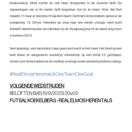
kniekwetsuur. Meer ruimte en ook meer doelpunten in de tweede helft. De 
inspanningen van in de eerste helft begonnen hun tol te eisen. Nick Van Kort 
maakte 1-1 maar al snel bracht kapitein Issam Dahmani de bezoekers opnieuw op 
voorsprong 1-2. Elmos Herentals op weg naar een eerste uitzege, neen want 
Kenneth Vanderheyden de uitblinker bij de thuisploeg bracht de stand enig mooi 
in evenwicht 2-2. 
Veel spanning, veel nervositeit maar gescoord werd er niet meer. Het bleef na een 
best fraaie en aangename wedstrijd uiteindelijk op een billijk 2-2 gelijkspel. 
Vooral voor de bezoekers na de voorbije woelige week een best positieve uitslag.
#RealElmosHerentals
#OneTeamOneGoal
VOLGENDE WEDSTRIJDEN
BELOFTEN BvB | 15/9/2023 | 20u00
FUTSAL KOEKELBERG - REAL ELMOS HERENTALS