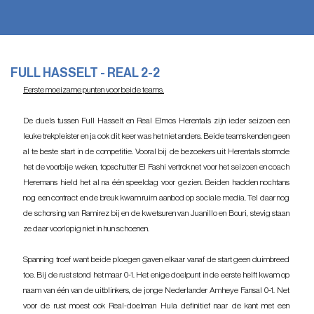
FULL HASSELT - REAL 2-2
Eerste moeizame punten voor beide teams.
De duels tussen Full Hasselt en Real Elmos Herentals zijn ieder seizoen een 
leuke trekpleister en ja ook dit keer was het niet anders. Beide teams kenden geen 
al te beste start in de competitie. Vooral bij de bezoekers uit Herentals stormde 
het de voorbije weken, topschutter El Fashi vertrok net voor het seizoen en coach 
Heremans hield het al na één speeldag voor gezien. Beiden hadden nochtans 
nog een contract en de breuk kwam ruim aanbod op sociale media. Tel daar nog 
de schorsing van Ramirez bij en de kwetsuren van Juanillo en Bouri, stevig staan 
ze daar voorlopig niet in hun schoenen. 
Spanning troef want beide ploegen gaven elkaar vanaf de start geen duimbreed 
toe. Bij de rust stond het maar 0-1. Het enige doelpunt in de eerste helft kwam op 
naam van één van de uitblinkers, de jonge Nederlander Amheye Fansal 0-1. Net 
voor de rust moest ook Real-doelman Hula definitief naar de kant met een 