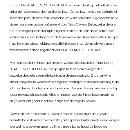
En dat lukte. REAL ELMOS HERENTALS nam vanaf de aftrap het heft in handen 
en kende het overgrote deel van het balbezit. Dat balbezit vertaalde zich al snel 
in een doelpunt. Na twee minuten voetballen werd een lekker uitgespeelde actie 
via een assist van Ludgero afgewerkt door Fabio Oliviera. De bezoekende fans 
die in de volgelopen tribunes plaatsgenomen hadden, konden een eerste keer 
rechtveren. De toon leek gezet en de bezoekers waren heer en meester in het spel, 
maar het waren de scheidsrechters die in het begin van de match weigerden 
mee te werken aan de zegetocht voor REAL ELMOS HERENTALS.
Met nog geen tien minuten spelen op de wedstrijdklok stond de foutenlast bij 
REAL ELMOS HERENTALS al op vijf stuks te blinken en kregen drie 
bezoekende spelers een gele kaart onder de neus geduwd. En dat terwijl er 
amper iets gebeurd was het veld. Ongeloof troef bij de Herentalse aanhang in de 
tribunes. Tussendoor had immers thuisspeler Diaoune de stand met een vrije trap 
terug in evenwicht gebracht. Alles te herdoen voor de Elmos-boys en dat met 
enige voorzichtigheid in het spel aangezien de hoge foutenlast.
De wedstijd valt tussen minuut 10 en 15 dan ook stil, de angst om te zwaar 
bestrafte fouten te maken overheerst bij onze spelers. Buiten enkele kleine kansjes 
is er weinig te beleven tussen de lijnen. In de tribunes houdt de jeugdige 