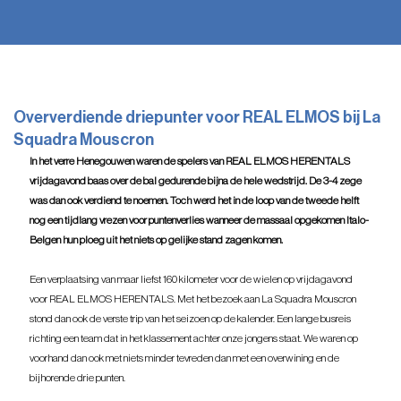
Oververdiende driepunter voor REAL ELMOS bij La
Squadra Mouscron
In het verre Henegouwen waren de spelers van REAL ELMOS HERENTALS 
vrijdagavond baas over de bal gedurende bijna de hele wedstrijd. De 3-4 zege 
was dan ook verdiend te noemen. Toch werd het in de loop van de tweede helft 
nog een tijdlang vrezen voor puntenverlies wanneer de massaal opgekomen Italo-
Belgen hun ploeg uit het niets op gelijke stand zagen komen.
Een verplaatsing van maar liefst 160 kilometer voor de wielen op vrijdagavond 
voor REAL ELMOS HERENTALS. Met het bezoek aan La Squadra Mouscron 
stond dan ook de verste trip van het seizoen op de kalender. Een lange busreis 
richting een team dat in het klassement achter onze jongens staat. We waren op 
voorhand dan ook met niets minder tevreden dan met een overwining en de 
bijhorende drie punten.