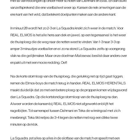
met tal van reddingen op onder meer schoten van Dahmani en Bilal. En dan duikt 
vanzelfsprekend die ene voetbalwet weer op: Kansen de nek omwringen aan de 
ene kant van het veld, dat betekent doelpunten maken aan de andere kant.
In minuut 28 wordt het zo 2-3 en La Squadra knokt zich weer in de match. Voor 
REAL ELMOS is het alle hens aan dek en jawel, op een tegenaanval is het weer 
de thuisploeg die de weg naar de netten weet te vinden. Van 1-3 naar 3-3 op 
amper 3 minuutjes voetballen en ei zo na stond La Squadra zelfs op voorsprong 
vlak na die gelijkmaker. Maar onze doelman Malosevac beslist daar anders over 
en pakt uit met een mooie redding. Oef!
Na de korte stormloop van de thuisploeg, die gelukkig net op tijd gaat liggen, 
nemen de Elmos-boys de match terug in handen. REAL ELMOS HERENTALS 
maakt duidelijk dat ze met een betere ploeg op de proppen komen vrijdagavond 
dan La Squadra. Op die kortstondige stormloop van de thuisploeg na dan. 
Alweer worden de kansen bij REAL ELMOS niet afgewerkt en blijft het 
nagelbijten. Tot samenspel tussen Dahmani en Teka de winningoal met zich 
meebrengt. Teka tikt netjes de 3-4 tegen de netten met nog een dikke twee 
minuten op de klok.
La Squadra zet alles op alles in de slotfase van de match en speelt met een 