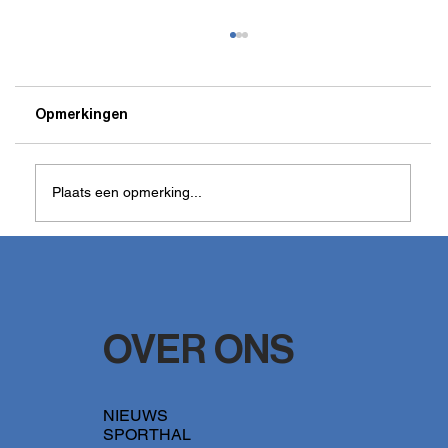
Opmerkingen
Plaats een opmerking...
Fenomenale Omar Rahou knikkert Real
Elmos uit bekertornooi
OVER ONS
NIEUWS
SPORTHAL