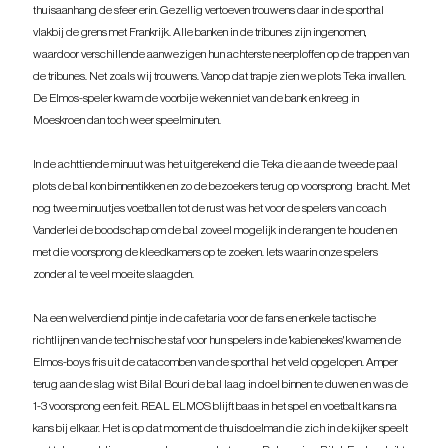
thuisaanhang de sfeer erin. Gezellig vertoeven trouwens daar in de sporthal 
vlakbij de grens met Frankrijk. Alle banken in de tribunes zijn ingenomen, 
waardoor verschillende aanwezigen hun achterste neerploffen op de trappen van 
de tribunes. Net zoals wij trouwens. Vanop dat trapje zien we plots Teka invallen. 
De Elmos-speler kwam de voorbije weken niet van de bank en kreeg in 
Moeskroen dan toch weer speelminuten.
In de achttiende minuut was het uitgerekend die Teka die aan de tweede paal 
plots de bal kon binnentikken en zo de bezoekers terug op voorsprong  bracht. Met 
nog twee minuutjes voetballen tot de rust was het voor de spelers van coach 
Vanderlei de boodschap om de bal zoveel mogelijk in de rangen te houden en 
met die voorsprong de kleedkamers op te zoeken. Iets waarin onze spelers 
zonder al te veel moeite slaagden.
Na een welverdiend pintje in de cafetaria voor de fans en enkele tactische 
richtlijnen van de technische staf voor hun spelers in de 'kabienekes' kwamen de 
Elmos-boys fris uit de catacomben van de sporthal het veld opgelopen. Amper 
terug aan de slag wist Bilal Bouri de bal laag in doel binnen te duwen en was de 
1-3 voorsprong een feit. REAL ELMOS blijft baas in het spel en voetbalt kans na 
kans bij elkaar. Het is op dat moment de thuisdoelman die zich in de kijker speelt 