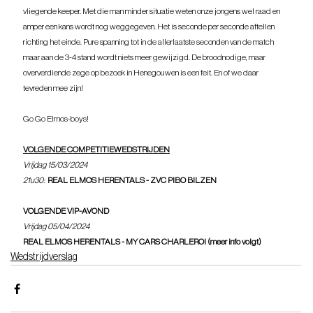
vliegende keeper. Met die man minder situatie weten onze jongens wel raad en 
amper een kans wordt nog weggegeven. Het is seconde per seconde aftellen 
richting het einde. Pure spanning tot in de allerlaatste seconden van de match 
maar aan de 3-4 stand wordt niets meer gewijzigd. De broodnodige, maar 
oververdiende zege op bezoek in Henegouwen is een feit. En of we daar 
tevreden mee zijn!
Go Go Elmos-boys!
VOLGENDE COMPETITIEWEDSTRIJDEN
Vrijdag 15/03/2024
21u30:
REAL ELMOS HERENTALS - ZVC PIBO BILZEN
VOLGENDE VIP-AVOND
Vrijdag 05/04/2024
REAL ELMOS HERENTALS - MY CARS CHARLEROI (meer info volgt)
Wedstrijdverslag